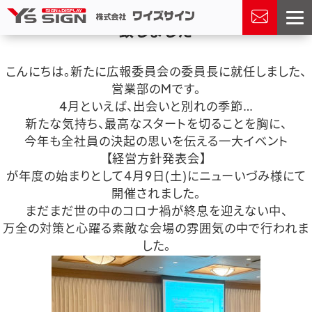
2022/04/12
第56期経営方針発表会を開催
致しました
こんにちは。新たに広報委員会の委員長に就任しました、
営業部のMです。
4月といえば、出会いと別れの季節…
新たな気持ち、最高なスタートを切ることを胸に、
今年も全社員の決起の思いを伝える一大イベント
【経営方針発表会】
が年度の始まりとして4月9日(土)にニューいづみ様にて
開催されました。
まだまだ世の中のコロナ禍が終息を迎えない中、
万全の対策と心躍る素敵な会場の雰囲気の中で行われま
した。