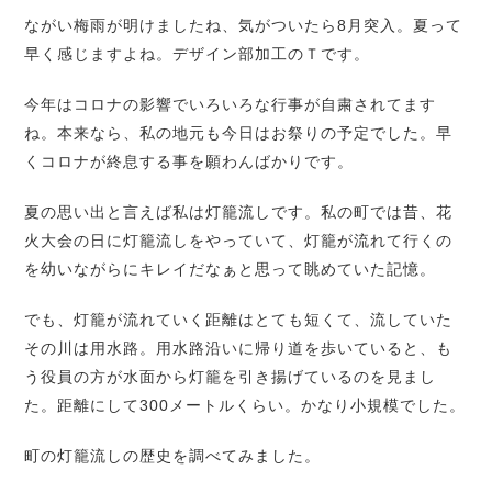
ながい梅雨が明けましたね、
気がついたら8月突入。夏って
早く感じますよね。デザイン部加工のＴです。
今年はコロナの影響でいろいろな行事が自粛されてます
ね。本来なら、私の地元も今日はお祭りの予定でした。早
くコロナが終息する事を願わんばかりです。
夏の思い出と言えば私は灯籠流しです。私の町では昔、花
火大会の日に灯籠流しをやっていて、灯籠が流れて行くの
を幼いながらにキレイだなぁと思って眺めていた記憶。
でも、灯籠が流れていく距離はとても短くて、流していた
その川は用水路。用水路沿いに帰り道を歩いていると、も
う役員の方が水面から灯籠を引き揚げているのを見まし
た。距離にして300メートルくらい。かなり小規模でした。
町の灯籠流しの歴史を調べてみました。