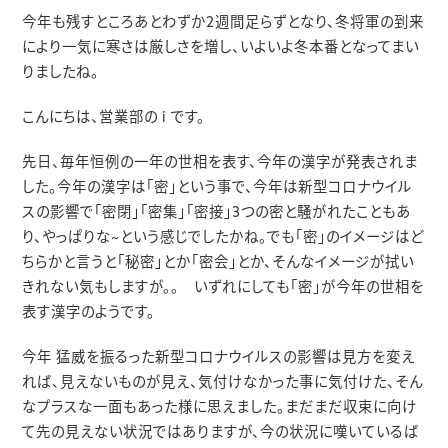
今年も残すところあとわずか2週間足らずとなり、冬将軍の到来
により一気に寒さは厳しさを増し、いよいよ冬本番となってまい
りましたね。
こんにちは、営業部の i です。
先日、毎年恒例の一年の世相を表す、今年の漢字が発表されま
した。今年の漢字は「密」という事で、今年は新型コロナウイル
スの影響で「密閉」「密集」「密接」3つの密と騒がれたこともあ
り、やっぱりな~という感じでしたかね。でも「密」のイメージはど
ちらかと言うと「秘密」とか「密会」とか、そんなイメージが拭い
きれない気もしますが。。 いずれにしても「密」が今年の世相を
表す漢字のようです。
今年 猛威を振るった新型コロナウイルスの影響は見方を変え
れば、見えないものが見え、気付けなかった事に気付けた、そん
なプラスな一面もあった様に思えました。まだまだ収束に向け
て先の見えない状況ではありますが、今の状況に嘆いているば