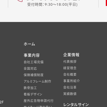
受付時間：9:30～18:00(平日)
ホーム
企業情報
事業内容
代表挨拶
自社工場完備
経営理念
全国対応
会社概要
保険補償制度
事業所紹介
アルミフレーム制作
会社沿革
鉄骨加工
実績数値
看板デザイン
屋外広告物申請代行
2F
レンタルサイン